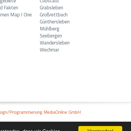
gebiete
Cobstädt
d Fakten
Grabsleben
hmen Map I One
Großrettbach
Günthersleben
Mühlberg
Seebergen
Wandersleben
Wechmar
sign/Programmierung MediaOnline GmbH
Verstanden!
verstanden, dass wir Cookies