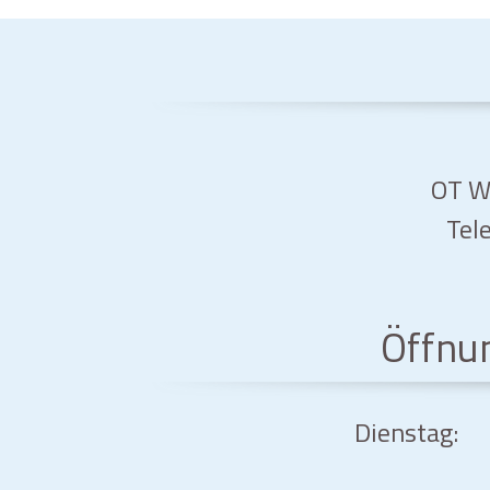
OT Wa
Tele
Öffnu
Dienstag: