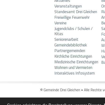
Aktuelles
B
Veranstaltungen
Or
Standesamt Drei Gleichen
R
Freiwillige Feuerwehr
A
Vereine
B
Jugendclubs / Schulen /
S
Kitas
Fo
Seniorenarbeit
Au
Gemeindebibliothek
Wa
Partnergemeinden
Ha
Kirchliche Einrichtungen
V
Medizinische Einrichtungen
Ba
Wohnen und Vermieten
Interaktives Infosystem
© Gemeinde Drei Gleichen • Alle Rechte 
Cookies erleichtern die Bereitstellung unserer Dienste.