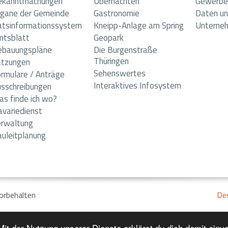
ekanntmachungen
Übernachten
Gewerbe
gane der Gemeinde
Gastronomie
Daten un
atsinformationssystem
Kneipp-Anlage am Spring
Unterne
mtsblatt
Geopark
ebauungspläne
Die Burgenstraße
Thüringen
atzungen
Sehenswertes
rmulare / Anträge
Interaktives Infosystem
sschreibungen
s finde ich wo?
variedienst
erwaltung
uleitplanung
vorbehalten
De
 Mit der Nutzung unserer Dienste erklärst du dich damit ein