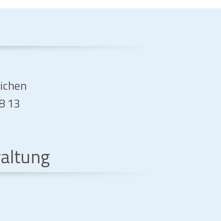
eichen
08 13
altung