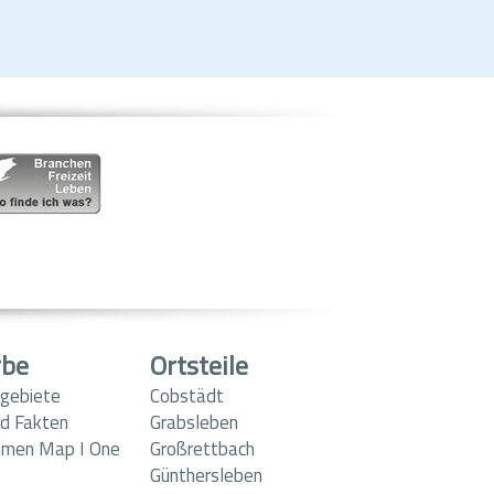
rbe
Ortsteile
gebiete
Cobstädt
d Fakten
Grabsleben
hmen Map I One
Großrettbach
Günthersleben