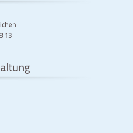
eichen
08 13
altung