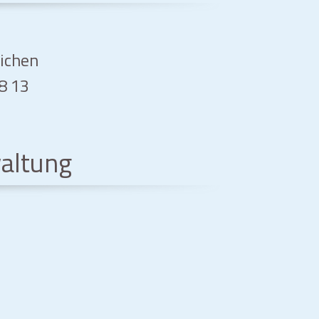
eichen
08 13
altung