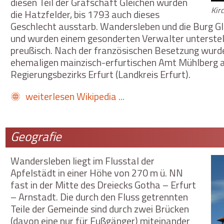
diesen Teil der Grafschaft Gleichen wurden
Kirc
die Hatzfelder, bis 1793 auch dieses
Geschlecht ausstarb. Wandersleben und die Burg Gl
und wurden einem gesonderten Verwalter unterste
preußisch. Nach der französischen Besetzung wurd
ehemaligen mainzisch-erfurtischen Amt Mühlberg al
Regierungsbezirks Erfurt (Landkreis Erfurt).
weiterlesen Wikipedia ...
Geografie
Wandersleben liegt im Flusstal der
Apfelstädt in einer Höhe von 270 m ü. NN
fast in der Mitte des Dreiecks Gotha – Erfurt
– Arnstadt. Die durch den Fluss getrennten
Teile der Gemeinde sind durch zwei Brücken
(davon eine nur für Fußgänger) miteinander