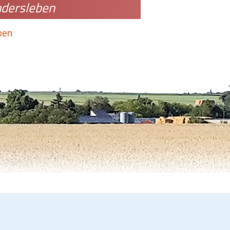
ndersleben
ben