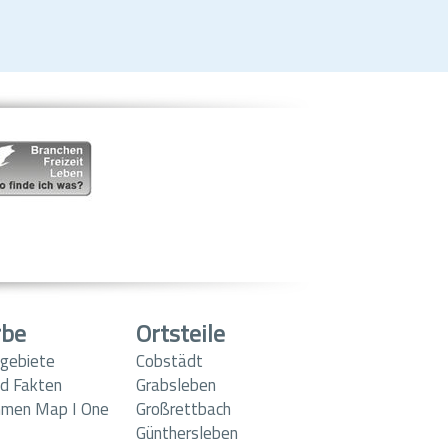
rbe
Ortsteile
gebiete
Cobstädt
d Fakten
Grabsleben
hmen Map I One
Großrettbach
Günthersleben